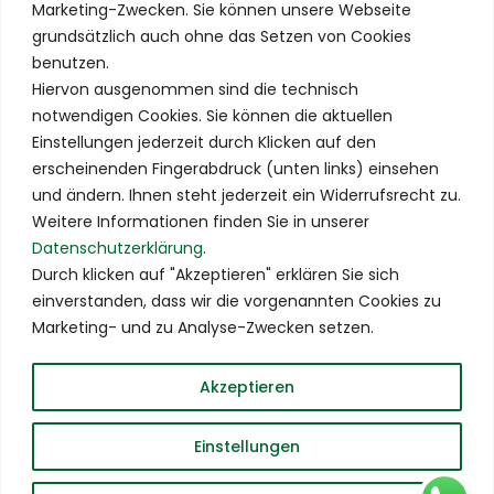
Marketing-Zwecken. Sie können unsere Webseite
Schnellzugriff
grundsätzlich auch ohne das Setzen von Cookies
benutzen.
Online Training
Hiervon ausgenommen sind die technisch
Tipps
notwendigen Cookies. Sie können die aktuellen
Einstellungen jederzeit durch Klicken auf den
Technik Portal
erscheinenden Fingerabdruck (unten links) einsehen
Kata Portal
und ändern. Ihnen steht jederzeit ein Widerrufsrecht zu.
Weitere Informationen finden Sie in unserer
Dan Portal
Datenschutzerklärung
.
Kashun Kampfsport
Durch klicken auf "Akzeptieren" erklären Sie sich
einverstanden, dass wir die vorgenannten Cookies zu
Karate Akademie Burgrieden
Marketing- und zu Analyse-Zwecken setzen.
Rechtliches
Akzeptieren
Impressum
Datenschutzerklärung
Einstellungen