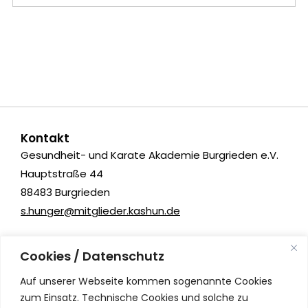
Kontakt
Gesundheit- und Karate Akademie Burgrieden e.V.
Hauptstraße 44
88483 Burgrieden
s.hunger@mitglieder.kashun.de
Kashun Kampfsport
Cookies / Datenschutz
Albrecht-Berblinger-Straße 11
Auf unserer Webseite kommen sogenannte Cookies
89231 Neu-Ulm
zum Einsatz. Technische Cookies und solche zu
info@kashun.de