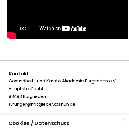
Kontakt
Gesundheit- und Karate Akademie Burgrieden e.V.
Hauptstraße 44
88483 Burgrieden
s.hunger@mitglieder.kashun.de
Kashun Kampfsport
Cookies / Datenschutz
Albrecht-Berblinger-Straße 11