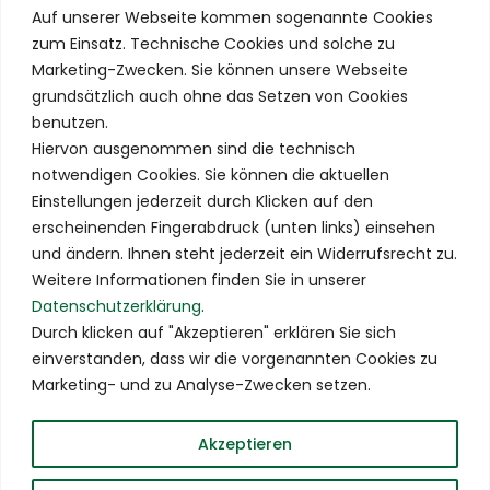
Auf unserer Webseite kommen sogenannte Cookies
89231 Neu-Ulm
zum Einsatz. Technische Cookies und solche zu
info@kashun.de
Marketing-Zwecken. Sie können unsere Webseite
Schnellzugriff
grundsätzlich auch ohne das Setzen von Cookies
benutzen.
Online Training
Hiervon ausgenommen sind die technisch
Tipps
notwendigen Cookies. Sie können die aktuellen
Einstellungen jederzeit durch Klicken auf den
Technik Portal
erscheinenden Fingerabdruck (unten links) einsehen
Kata Portal
und ändern. Ihnen steht jederzeit ein Widerrufsrecht zu.
Weitere Informationen finden Sie in unserer
Dan Portal
Datenschutzerklärung
.
Kashun Kampfsport
Durch klicken auf "Akzeptieren" erklären Sie sich
einverstanden, dass wir die vorgenannten Cookies zu
Karate Akademie Burgrieden
Marketing- und zu Analyse-Zwecken setzen.
Rechtliches
Akzeptieren
Impressum
Datenschutzerklärung